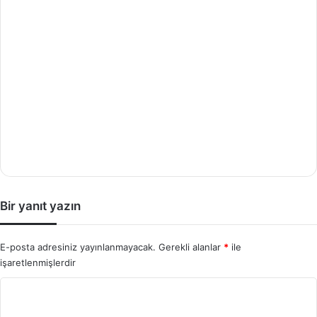
Bir yanıt yazın
E-posta adresiniz yayınlanmayacak.
Gerekli alanlar
*
ile
işaretlenmişlerdir
Y
o