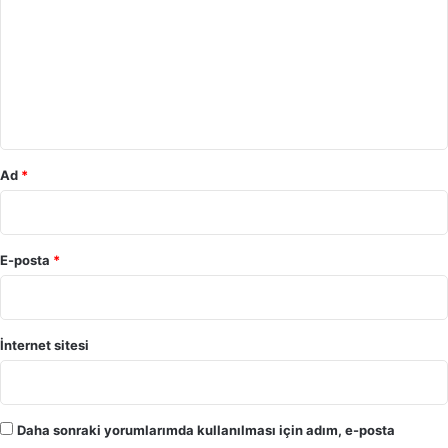
r
u
m
*
Ad
*
E-posta
*
İnternet sitesi
Daha sonraki yorumlarımda kullanılması için adım, e-posta