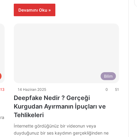
Devamını Oku »
Bilim
13
14 Haziran 2025
0
51
Deepfake Nedir ? Gerçeği
Kurgudan Ayırmanın İpuçları ve
Tehlikeleri
ara
İnternette gördüğünüz bir videonun veya
duyduğunuz bir ses kaydının gerçekliğinden ne