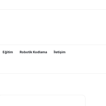
Eğitim
Robotik Kodlama
İletişim
ve Tehlikeleri