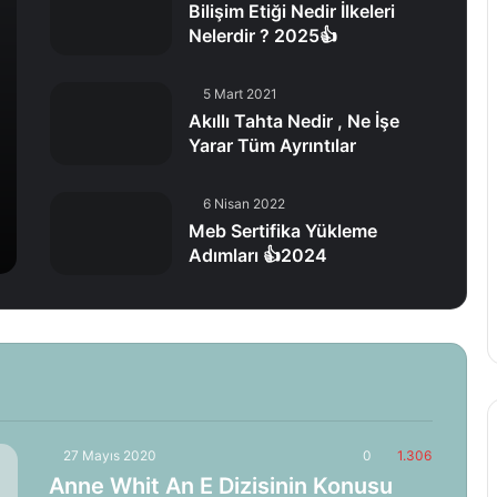
Bilişim Etiği Nedir İlkeleri
Nelerdir ? 2025👍
5 Mart 2021
Akıllı Tahta Nedir , Ne İşe
Yarar Tüm Ayrıntılar
6 Nisan 2022
Meb Sertifika Yükleme
Adımları 👍2024
27 Mayıs 2020
0
1.306
Anne Whit An E Dizisinin Konusu