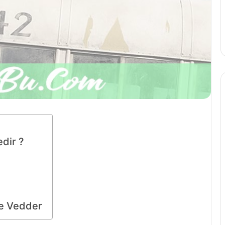
edir ?
ie Vedder