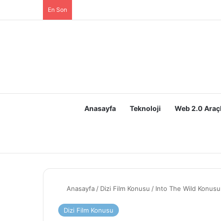
En Son
Anasayfa
Teknoloji
Web 2.0 Araçl
Anasayfa
/
Dizi Film Konusu
/
Into The Wild Konusu
Dizi Film Konusu