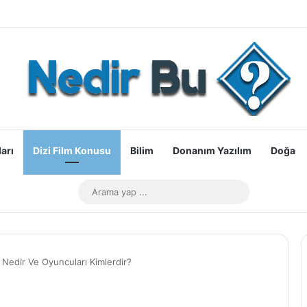
arı
Dizi Film Konusu
Bilim
Donanım Yazılım
Doğa
Dış görünümü değiştir
Arama
yap
...
 Nedir Ve Oyuncuları Kimlerdir?