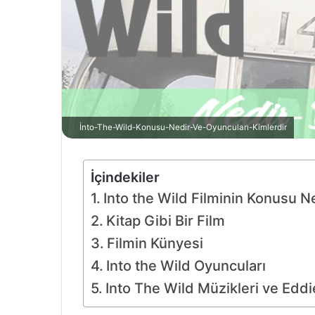
İnto-The-Wild-Konusu-Nedir-Ve-Oyuncuları-Kimlerdir
İçindekiler
Into the Wild Filminin Konusu N
Kitap Gibi Bir Film
Filmin Künyesi
Into the Wild Oyuncuları
Into The Wild Müzikleri ve Edd