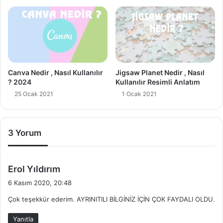
Canva Nedir , Nasıl Kullanılır
Jigsaw Planet Nedir , Nasıl
? 2024
Kullanılır Resimli Anlatım
25 Ocak 2021
1 Ocak 2021
3 Yorum
d
Erol Yıldırım
e
6 Kasım 2020, 20:48
d
Çok teşekkür ederim. AYRINITILI BİLGİNİZ İÇİN ÇOK FAYDALI OLDU.
i
k
Yanıtla