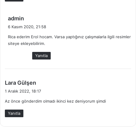
i
:
d
admin
e
6 Kasım 2020, 21:58
d
Rica ederim Erol hocam. Varsa yaptığınız çalışmalarla ilgili resimler
i
siteye ekleyebilirim.
k
i
Yanıtla
:
d
Lara Gülşen
e
1 Aralık 2022, 18:17
d
Az önce gönderdim olmadı ikinci kez deniyorum şimdi
i
k
Yanıtla
i
: