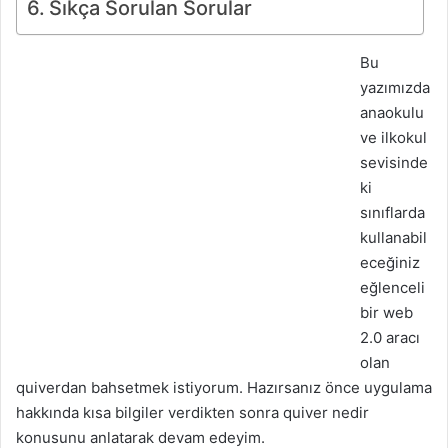
Sıkça Sorulan Sorular
Bu
yazımızda
anaokulu
ve ilkokul
sevisinde
ki
sınıflarda
kullanabil
eceğiniz
eğlenceli
bir web
2.0 aracı
olan
quiverdan bahsetmek istiyorum. Hazırsanız önce uygulama
hakkında kısa bilgiler verdikten sonra quiver nedir
konusunu anlatarak devam edeyim.