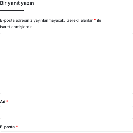
Bir yanıt yazın
E-posta adresiniz yayınlanmayacak.
Gerekli alanlar
*
ile
işaretlenmişlerdir
Y
o
r
u
m
*
Ad
*
E-posta
*