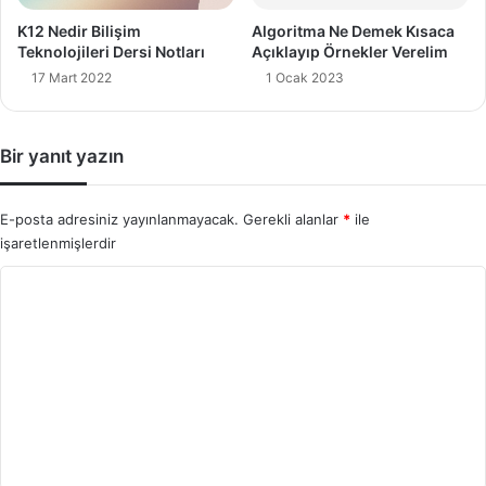
K12 Nedir Bilişim
Algoritma Ne Demek Kısaca
Teknolojileri Dersi Notları
Açıklayıp Örnekler Verelim
17 Mart 2022
1 Ocak 2023
Bir yanıt yazın
E-posta adresiniz yayınlanmayacak.
Gerekli alanlar
*
ile
işaretlenmişlerdir
Y
o
r
u
m
*