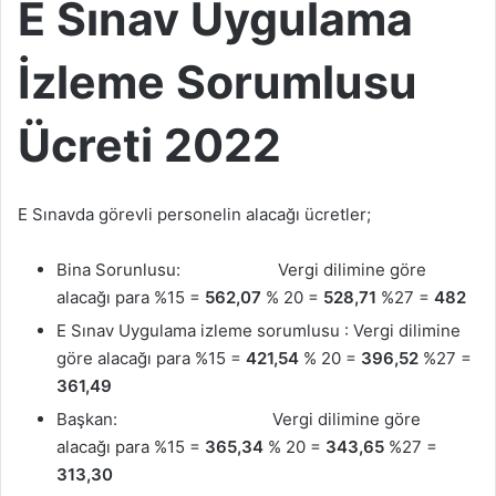
E Sınav Uygulama
İzleme Sorumlusu
Ücreti 2022
E Sınavda görevli personelin alacağı ücretler;
Bina Sorunlusu: Vergi dilimine göre
alacağı para %15 =
562,07
% 20 =
528,71
%27 =
482
E Sınav Uygulama izleme sorumlusu : Vergi dilimine
göre alacağı para %15 =
421,54
% 20 =
396,52
%27 =
361,49
Başkan: Vergi dilimine göre
alacağı para %15 =
365,34
% 20 =
343,65
%27 =
313,30