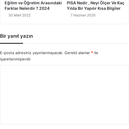
Eğitim ve Öğretim Arasındaki
PISA Nedir , Neyi Ölçer Ve Kaç
Farklar Nelerdir ? 2024
Yılda Bir Yapılır Kısa Bilgiler
30 Mart 2022
7 Haziran 2020
Bir yanıt yazın
E-posta adresiniz yayınlanmayacak.
Gerekli alanlar
*
ile
işaretlenmişlerdir
Y
o
r
u
m
*