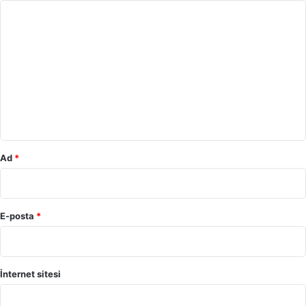
Y
o
r
u
m
*
Ad
*
E-posta
*
İnternet sitesi