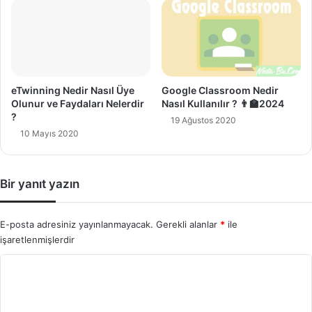
eTwinning Nedir Nasıl Üye
Google Classroom Nedir
Olunur ve Faydaları Nelerdir
Nasıl Kullanılır ? 👨‍🏫2024
?
19 Ağustos 2020
10 Mayıs 2020
Bir yanıt yazın
E-posta adresiniz yayınlanmayacak.
Gerekli alanlar
*
ile
işaretlenmişlerdir
Y
o
r