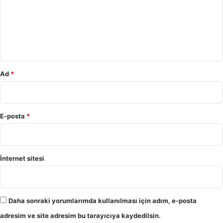
u
m
*
Ad
*
E-posta
*
İnternet sitesi
Daha sonraki yorumlarımda kullanılması için adım, e-posta
adresim ve site adresim bu tarayıcıya kaydedilsin.