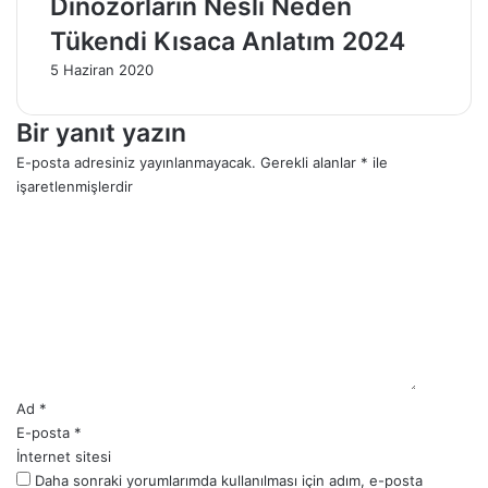
Dinozorların Nesli Neden
Tükendi Kısaca Anlatım 2024
5 Haziran 2020
Bir yanıt yazın
E-posta adresiniz yayınlanmayacak.
Gerekli alanlar
*
ile
işaretlenmişlerdir
Y
o
r
u
m
*
Ad
*
E-posta
*
İnternet sitesi
Daha sonraki yorumlarımda kullanılması için adım, e-posta