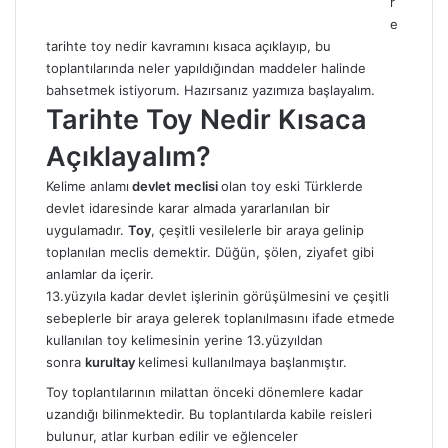
r
e
tarihte toy
nedir
kavramını kısaca açıklayıp, bu
toplantılarında neler yapıldığından maddeler halinde
bahsetmek istiyorum. Hazırsanız yazımıza başlayalım.
Tarihte Toy Nedir Kısaca
Açıklayalım?
Kelime anlamı
devlet meclisi
olan toy eski Türklerde
devlet idaresinde karar almada yararlanılan bir
uygulamadır.
Toy
, çeşitli vesilelerle bir araya gelinip
toplanılan meclis demektir. Düğün, şölen, ziyafet gibi
anlamlar da içerir.
13.yüzyıla kadar devlet işlerinin görüşülmesini ve çeşitli
sebeplerle bir araya gelerek toplanılmasını ifade etmede
kullanılan toy kelimesinin yerine 13.yüzyıldan
sonra
kurultay
kelimesi kullanılmaya başlanmıştır.
Toy toplantılarının milattan önceki dönemlere kadar
uzandığı bilinmektedir. Bu toplantılarda kabile reisleri
bulunur, atlar kurban edilir ve eğlenceler