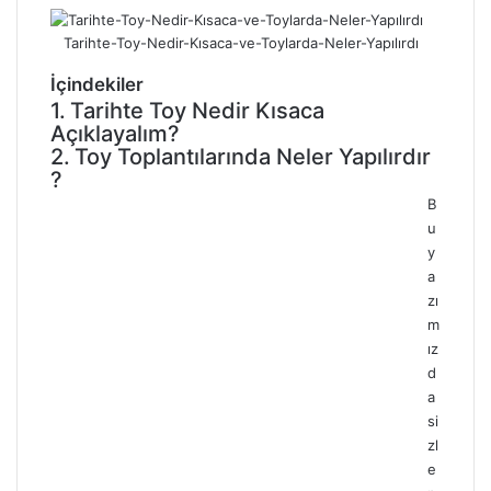
Tarihte-Toy-Nedir-Kısaca-ve-Toylarda-Neler-Yapılırdı
İçindekiler
Tarihte Toy Nedir Kısaca
Açıklayalım?
Toy Toplantılarında Neler Yapılırdır
?
B
u
y
a
zı
m
ız
d
a
si
zl
e