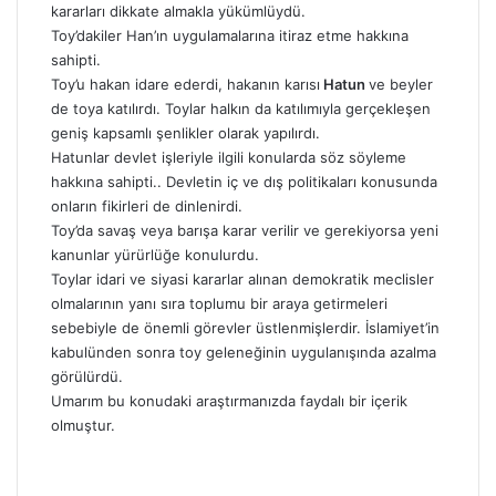
kararları dikkate almakla yükümlüydü.
Toy’dakiler Han’ın uygulamalarına itiraz etme hakkına
sahipti.
Toy’u hakan idare ederdi, hakanın karısı
Hatun
ve beyler
de toya katılırdı. Toylar halkın da katılımıyla gerçekleşen
geniş kapsamlı şenlikler olarak yapılırdı.
Hatunlar devlet işleriyle ilgili konularda söz söyleme
hakkına sahipti.. Devletin iç ve dış politikaları konusunda
onların fikirleri de dinlenirdi.
Toy’da savaş veya barışa karar verilir ve gerekiyorsa yeni
kanunlar yürürlüğe konulurdu.
Toylar idari ve siyasi kararlar alınan demokratik meclisler
olmalarının yanı sıra toplumu bir araya getirmeleri
sebebiyle de önemli görevler üstlenmişlerdir.
İslamiyet’in
kabulünden sonra toy geleneğinin uygulanışında azalma
görülürdü.
Umarım bu konudaki araştırmanızda faydalı bir içerik
olmuştur.