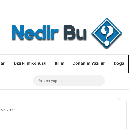
arı
Dizi Film Konusu
Bilim
Donanım Yazılım
Doğa
Dış görünümü değiştir
Arama
yap
...
lınır 2024