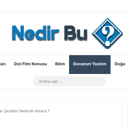
arı
Dizi Film Konusu
Bilim
Donanım Yazılım
Doğa
Dış görünümü değiştir
Arama
yap
...
ve Çeşitleri Nelerdir Kısaca ?