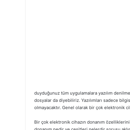
duyduğunuz tüm uygulamalara yazılım denilmekt
dosyalar da diyebiliriz. Yazılımları sadece bilg
olmayacaktır. Genel olarak bir çok elektronik c
Bir çok elektronik cihazın donanım özelliklerin
donanım nedir ve çeşitleri nelerdir sorusu aklın