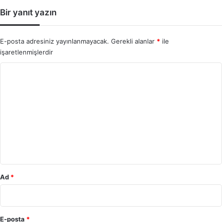
Bir yanıt yazın
E-posta adresiniz yayınlanmayacak.
Gerekli alanlar
*
ile
işaretlenmişlerdir
Y
o
r
u
m
*
Ad
*
E-posta
*