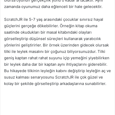
olursa oyunun gerçekçilik yönü o kadar artacaktır. Aynı
zamanda oyunumuz daha eğlenceli bir hale gelecektir.
ScratchJR ile 5-7 yaş arasındaki çocuklar sınırsız hayal
güçlerini gerçeğe dökebilirler. Örneğin kitap okuma
saatinde okudukları bir masal kitabındaki olayları
görselleştirip düşünsel süreçleri kullanarak yaratıcılık
yönlerini geliştirirler. Bir örnek üzerinden gidecek olursak
tilki ile leylek masalını bir çoğunuz biliyorsunuzdur. Tilki
geniş kaptan rahat rahat suyunu içip yemeğini yiyebilirken
bir leylek daha dar bir kaptan aynı ihtiyaçlarını giderebilir.
Bu hikayede tilkinin leyleğin kabını değiştirip leyleğin aç ve
susuz kalması senaryosunu ScratchJR ile çok güzel ve
kolay bir şekilde görselleştirip arkadaşlarına sunabilirler.